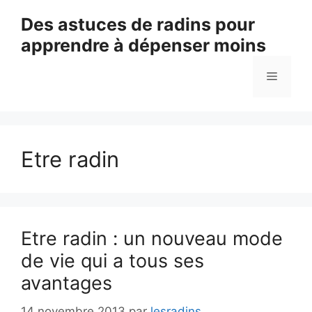
Aller
Des astuces de radins pour
au
apprendre à dépenser moins
contenu
Menu
Etre radin
Etre radin : un nouveau mode
de vie qui a tous ses
avantages
14 novembre 2013
par
lesradins