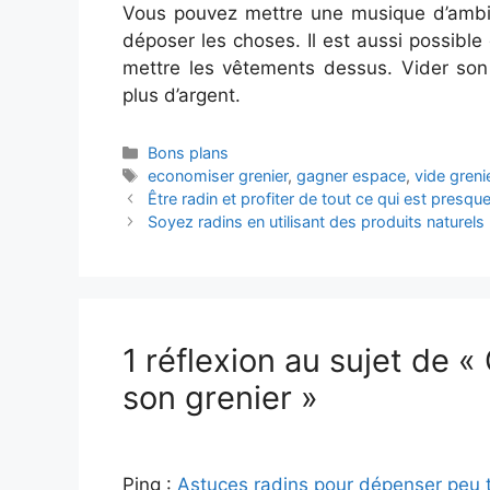
Vous pouvez mettre une musique d’ambia
déposer les choses. Il est aussi possible
mettre les vêtements dessus. Vider son 
plus d’argent.
Catégories
Bons plans
Étiquettes
economiser grenier
,
gagner espace
,
vide greni
Navigation
Être radin et profiter de tout ce qui est presque
des
Soyez radins en utilisant des produits naturels
articles
1 réflexion au sujet de 
son grenier »
Ping :
Astuces radins pour dépenser peu